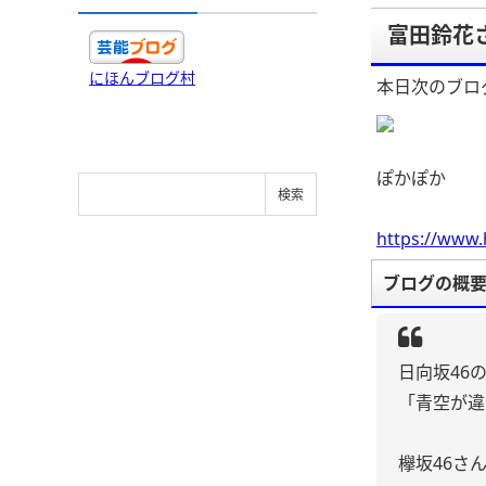
富田鈴花
にほんブログ村
本日次のブロ
ぽかぽか
https://www.
ブログの概
日向坂46
「青空が違
欅坂46さ