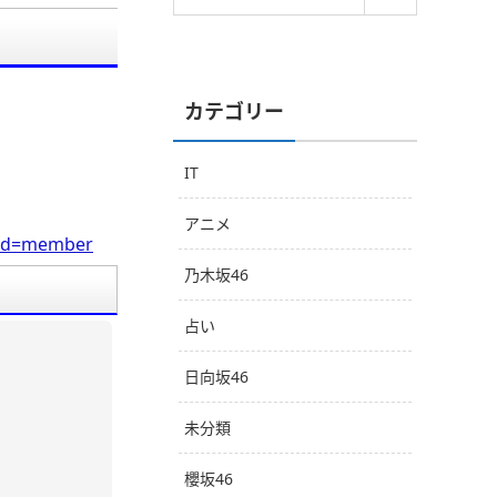
カテゴリー
IT
アニメ
0&cd=member
乃木坂46
占い
日向坂46
未分類
櫻坂46