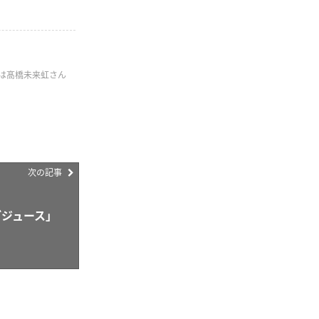
グは髙橋未来虹さん
次の記事
ごジュース」