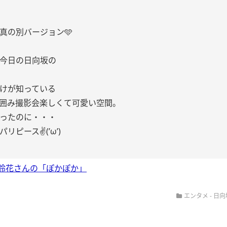
真の別バージョン️🩵
今日の日向坂の
けが知っている
囲み撮影会楽しくて可愛い空間。
ったのに・・・
リピース✌(’ω’)
鈴花さんの「ぽかぽか」
エンタメ - 日向