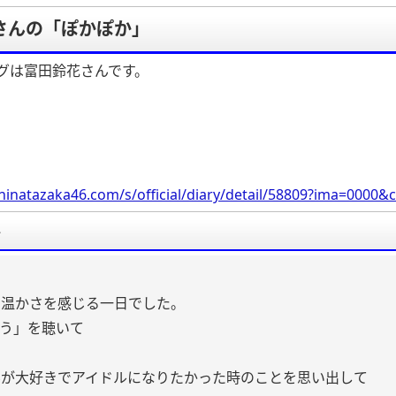
さんの「ぽかぽか」
グは富田鈴花さんです。
hinatazaka46.com/s/official/diary/detail/58809?ima=000
要
の温かさを感じる一日でした。
う」を聴いて
んが大好きでアイドルになりたかった時のことを思い出して