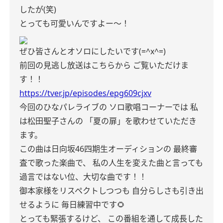
したが(笑)
とっても可愛いんですよー〜！
ぜひ皆さんとオソロにしたいです(=^x^=)
前回の見逃し放送はこちらから
ご覧いただけま
す！！
https://tver.jp/episodes/epg609cjxv
今回のひなパレライブの
ソロ歌唱コーナーでは
私
は松田聖子さんの
「夏の扉」を歌わせていただき
ます。
この曲は日向坂46四期生オーディションの
最終審
査で歌った楽曲で、
私の人生を変えた曲と言っても
過言ではない位、大切な曲です！！
御本家様をリスペクトしつつも
自分らしさも引き出
せるように
毎日練習中です🌻
とっても緊張するけど、
この番組を通して成長した