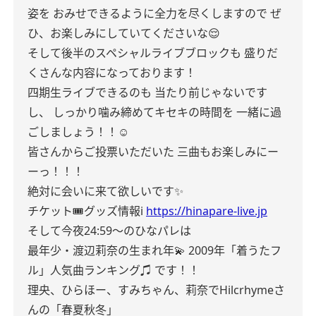
姿を
おみせできるように全力を尽くしますので
ぜ
ひ、お楽しみにしていてくださいな😌
そして後半のスペシャルライブブロックも
盛りだ
くさんな内容になっております！
四期生ライブできるのも
当たり前じゃないです
し、
しっかり噛み締めてキセキの時間を
一緒に過
ごしましょう！！☺️
皆さんからご投票いただいた
三曲もお楽しみにー
ーっ！！！
絶対に会いに来て欲しいです✨
チケット🎟️グッズ情報ℹ️
https://hinapare-live.jp
そして今夜24:59〜のひなパレは
最年少・渡辺莉奈の生まれ年💫
2009年「着うたフ
ル」人気曲ランキング♫
です！！
理央、ひらほー、すみちゃん、莉奈でHilcrhymeさ
んの「春夏秋冬」