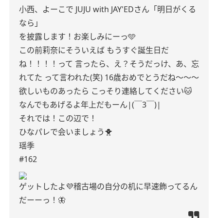
小西、よーこで
JUJU with JAY'EDさん「明日がくる
なら」
を披露します！お楽しみにーっ🩵
この前莉奈にそういえば
もうすぐ誕生日だ
ね！！！！って
言ったら、え？そうだっけ、あ、忘
れてた
って言われた(笑)
16歳おめでとうだね〜〜〜
欲しいものあったら
こっそり連絡してください🐱
なんでもあげるよ年上だもーん|(￣3￣)|
それでは！この辺で！
ひなパレで会いましょう🐥
瑶季
#162
ゲットしたよ💜稽古場の自分の机に早速飾ってるん
だーーっ！🦋