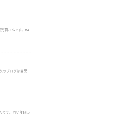
藤光莉さんです。#4
日次のブログは目黒
です。同い年http