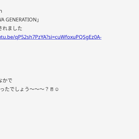
h
A GENERATION」
されました
outu.be/qP52sh7PzYA?si=cuWfoxuPQSgEz0A-
なかで
ったでしょう〜〜〜？🚪☺️