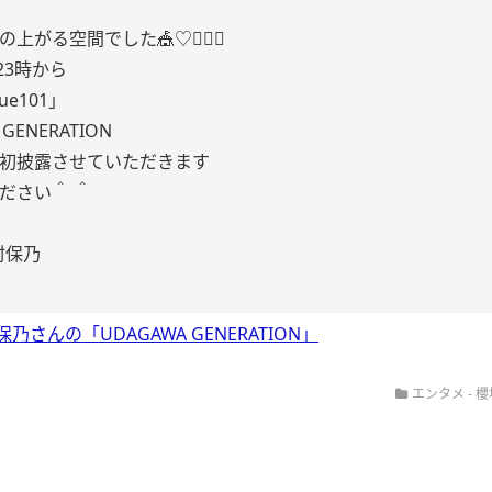
上がる空間でした🎪♡🤹🏻‍♀️
)23時から
ue101」
 GENERATION
初披露させていただきます
い‪＾‬ ‪＾‬
村保乃
乃さんの「UDAGAWA GENERATION」
エンタメ - 櫻