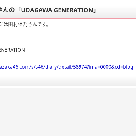
んの「UDAGAWA GENERATION」
グは田村保乃さんです。
ENERATION
razaka46.com/s/s46/diary/detail/58974?ima=0000&cd=blog
要