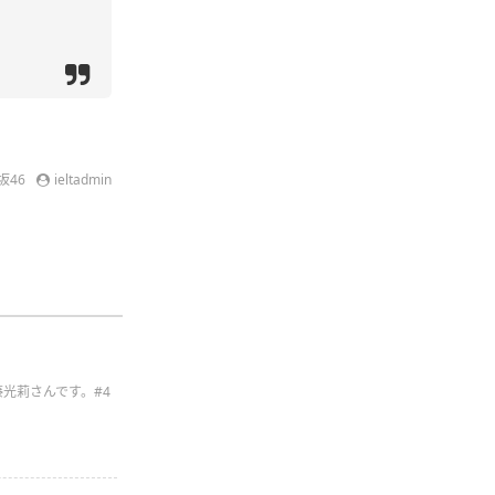
坂46
ieltadmin
藤光莉さんです。#4