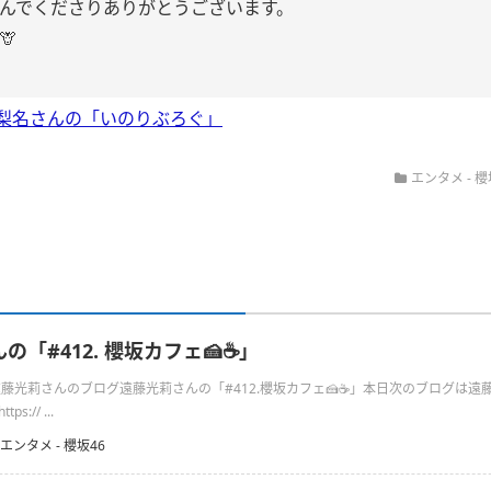
んでくださりありがとうございます。
🦒
梨名さんの「いのりぶろぐ」
エンタメ - 櫻
「#412. 櫻坂カフェ🍰☕️」
の遠藤光莉さんのブログ遠藤光莉さんの「#412.櫻坂カフェ🍰☕️」本日次のブログは遠
s:// ...
エンタメ - 櫻坂46