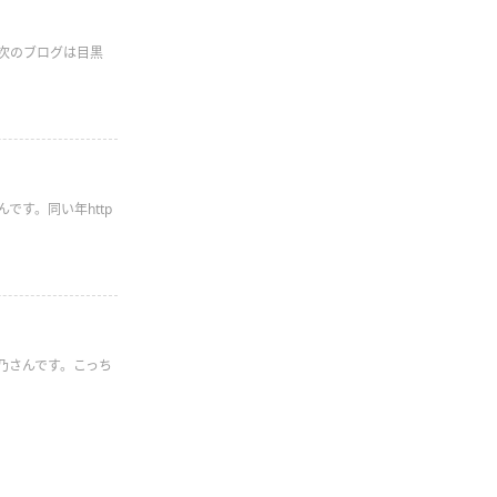
日次のブログは目黒
です。同い年http
乃さんです。こっち