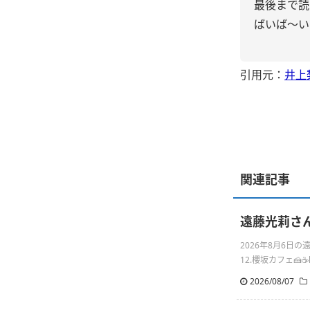
最後まで読
ばいば〜い
引用元：
井上
関連記事
遠藤光莉さんの
2026年8月6日
12.櫻坂カフェ🍰☕️http
2026/08/07