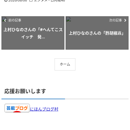
2026/08/06
エンタメ - 日向坂46
前の記事
次の記事
上村ひなのさんの「#へんてこス
上村ひなのさんの「酢胡椒🥟」
イッチ 発...
ホーム
応援お願いします
にほんブログ村