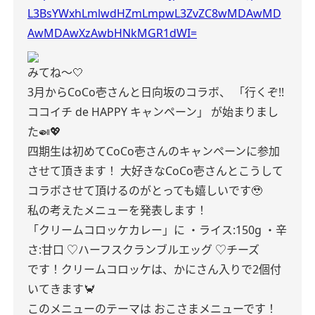
L3BsYWxhLmlwdHZmLmpwL3ZvZC8wMDAwMD
AwMDAwXzAwbHNkMGR1dWI=
みてね〜🤍
3月からCoCo壱さんと日向坂のコラボ、
「行くぞ!!
ココイチ de HAPPY キャンペーン」
が始まりまし
た🍛💖
四期生は初めてCoCo壱さんのキャンペーンに参加
させて頂きます！
大好きなCoCo壱さんとこうして
コラボさせて頂けるのがとっても嬉しいです🥹
私の考えたメニューを発表します！
「クリームコロッケカレー」に
・ライス:150g
・辛
さ:甘口
♡ハーフスクランブルエッグ
♡チーズ
です！クリームコロッケは、かにさん入りで2個付
いてきます🦀
このメニューのテーマは
おこさまメニューです！