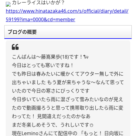
カレーライスはいかが？
https://www.hinatazaka46.com/s/official/diary/detail/
59199?ima=0000&cd=member
ブログの概要
こんばんは〜藤嶌果歩(18)です！🐑
今日はとっても寒いですね！
でも昨日は春みたいに暖かくてアウター無しで外に
出ちゃいました
もう夏が来ちゃうな〜なんて思って
いたので今日の寒さにびっくりです
今日歩いていたら雨に混ざって雪みたいなのが見え
たので動画撮ろうと思って携帯取り出したら雨に変
わってた！
見間違えだったのかなあ
まだ冬楽しめそうで、うれしいです⛄️
現在Leminoさんにて配信中の
「もっと！ 日向坂に