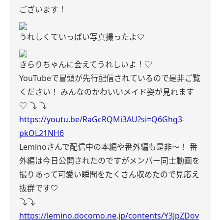
ございます！
うれしくていっぱい写真撮ったよ🤍
きらりちゃんに会えてうれしいよ！♡
YouTubeで冒頭が先行配信されているので是非ご覧
ください！
みんなのかわいいメイド姿が見れます
♡
⤵︎ ⤵︎
https://youtu.be/RaGcRQMi3AU?si=Q6Ghg3-
pkOL21NH6
Leminoさんで配信中の本編や番外編も是非〜！
番
外編は今日公開されたのですがメンバー同士動画を
撮りあって可愛い瞬間をたくさん収めたので見応え
抜群です🤍
⤵︎⤵︎
https://lemino.docomo.ne.jp/contents/Y3JpZDov