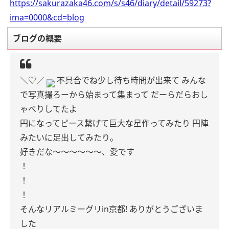
https://sakurazaka46.com/s/s46/diary/detail/59273?
ima=0000&cd=blog
ブログの概要
＼♡／
不具合でね少し待ち時間が出来て
みんな
で写真撮ろーから始まって集まって
だーらだらおし
ゃべりしてたよ
円になってピース繋げて巨大な星作ってみたり
円陣
みたいに足出してみたり。
好きだな〜〜〜〜〜〜、愛です
！
！
！
そんなリアルミーグリin京都!
ありがとうございま
した