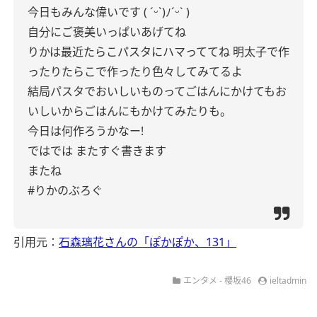
今日もみんな偉いです
( ˊᵕˋ)ﾉˊᵕˋ )
自分にご褒美いっぱいあげてね
りかは最近たらこパスタにハマっててね
明太子で作
ったりたらこで作ったり色々してみてるよ
結局パスタでおいしいものってごはんにかけてもお
いしいからごはんにもかけてみたりも。
今日は何作ろうかなー!
ではでは
またすぐ書きます
またね
#りかのぶろぐ
引用元：
石森璃花さんの「ぽかぽか、131」
エンタメ - 櫻坂46
ieltadmin