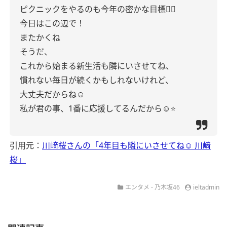
ピクニックをやるのも今年の密かな目標🙂‍↕️
今日はこの辺で！
またかくね
そうだ、
これから始まる新生活も隣にいさせてね、
慣れない毎日が続くかもしれないけれど、
大丈夫だからね☺︎
私が君の事、1番に応援してるんだから☺️⭐️
引用元：
川﨑桜さんの「4年目も隣にいさせてね☺︎ 川﨑
桜」
エンタメ - 乃木坂46
ieltadmin