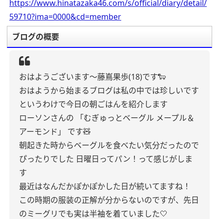
https://www.hinatazaka46.com/s/official/diary/detail/
59710?ima=0000&cd=member
ブログの概要
おはようございます〜藤嶌果歩(18)です🐑
おはようから始まるブログは私の中では珍しいです
というわけで今日の朝ごはんを紹介します
ローソンさんの
「むぎゅっとベーグル メープル＆
アーモンド」
です🧸
朝起きた時からベーグルを食べたい気分だったので
ぴったりでした
日曜日ってパン！って感じがしま
す
最近はなんだかぽかぽかした日が続いてますね！
この時期の服装の正解が分からないのですが、先日
のミーグリでも実は半袖を着ていました🤍