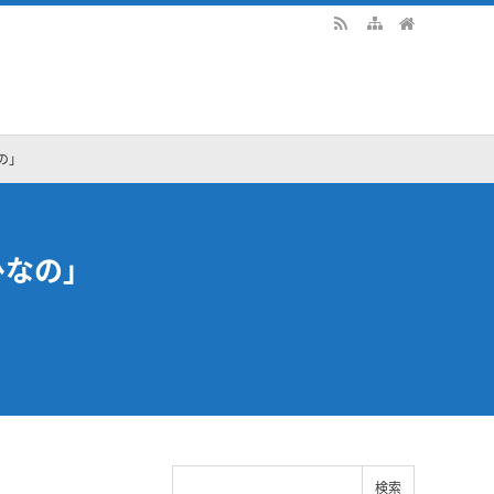
の」
ひなの」