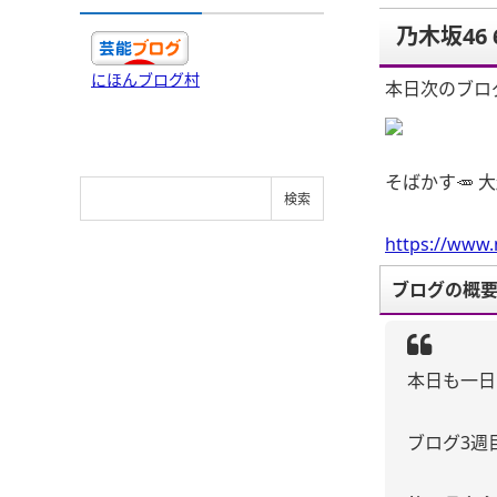
乃木坂46
にほんブログ村
本日次のブログ
そばかす🥕 
https://www.
ブログの概
本日も一日
ブログ3週