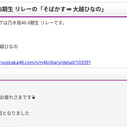
 6期生 リレーの「そばかす🥕 大越ひなの」
は乃木坂46 6期生 リレーです。
大越ひなの
nogizaka46.com/s/n46/diary/detail/103391
要
お疲れさまです🍵
目となりました