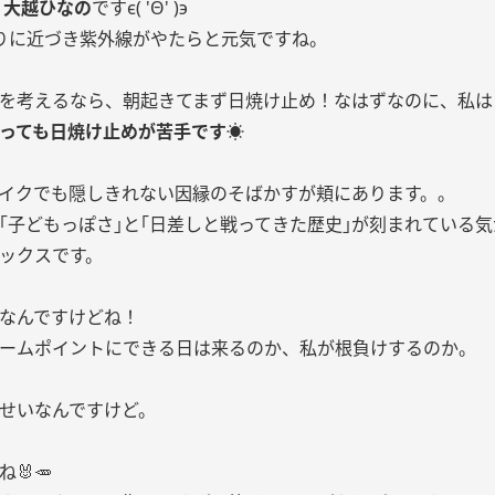
 大越ひなの
ですϵ( 'Θ' )϶
りに近づき紫外線がやたらと元気ですね。
を考えるなら、朝起きてまず日焼け止め！なはずなのに、私は
っても日焼け止めが苦手です☀️
イクでも隠しきれない因縁のそばかすが頬にあります。。
｢子どもっぽさ｣と｢日差しと戦ってきた歴史｣が刻まれている
ックスです。
なんですけどね！
ームポイントにできる日は来るのか、私が根負けするのか。
せいなんですけど。
🐰🥕