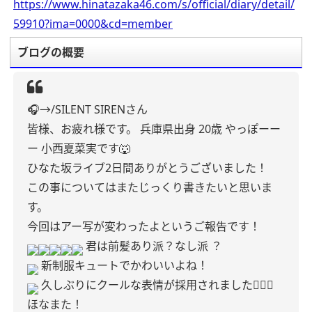
https://www.hinatazaka46.com/s/official/diary/detail/
59910?ima=0000&cd=member
ブログの概要
🎧→/SILENT SIRENさん
皆様、お疲れ様です。
兵庫県出身 20歳
やっぽーー
ー
小西夏菜実です🐺
ひなた坂ライブ2日間ありがとうございました！
この事についてはまたじっくり書きたいと思いま
す。
今回はアー写が変わったよというご報告です！
君は前髪あり派？なし派 ？
新制服キュートでかわいいよね！
久しぶりにクールな表情が採用されました🙆🏻‍♀️
ほなまた！