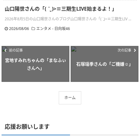
山口陽世さんの「( ¨̮ )>≡三期生LIVE始まるよ！」
2026年8月5日の山口陽世さんのブログ山口陽世さんの「(¨̮)>≡三期生LIV ...
2026/08/06
エンタメ - 日向坂46
前の記事
次の記事
宮地すみれちゃんの「まなふぃ
石塚瑶季さんの「ご機嫌☺︎」
さんへ」
ホーム
応援お願いします