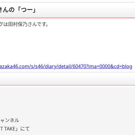
さんの「つー」
グは田村保乃さんです。
razaka46.com/s/s46/diary/detail/60470?ima=0000&cd=blog
要
eチャンネル
ST TAKE」にて