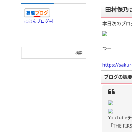
田村保乃
にほんブログ村
本日次のブロ
つー
https://saku
ブログの概
YouTub
「THE FIR