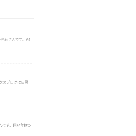
藤光莉さんです。#4
日次のブログは目黒
です。同い年http