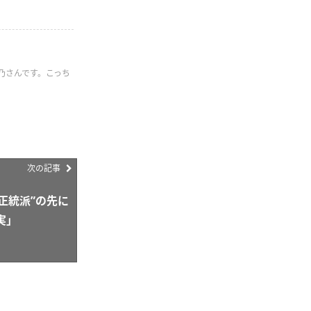
乃さんです。こっち
次の記事
“正統派”の先に
実」