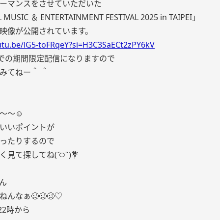
ーマンスをさせていただいた
MUSIC ＆ ENTERTAINMENT FESTIVAL 2025 in TAIPEI」
映像が公開されています。
outu.be/lG5-toFRqeY?si=H3C3SaECt2zPY6kV
までの期間限定配信になりますので
ねー‪＾‬ ‪＾‬
〜〜☺️
いいポイントが
ったりするので
探してね‪( ᷇࿀ ᷆ )‬💐
ん
んなぁ🥴🥴🥴♡
)22時から