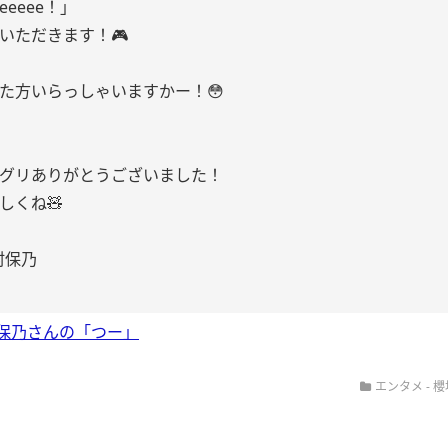
eeee！」
いただきます！🎮
た方いらっしゃいますかー！😳
グリありがとうございました！
しくね🧸
村保乃
保乃さんの「つー」
エンタメ - 櫻