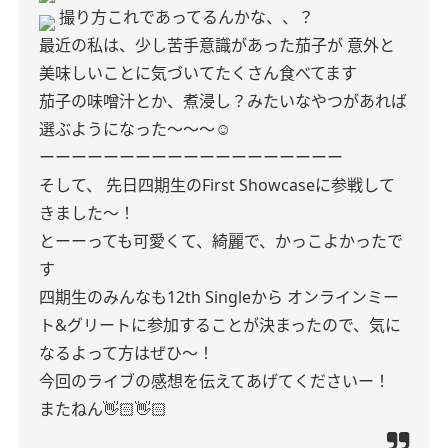
撮り方これであってるんかな、、？
最近の私は、少し苦手意識があった茄子が
意外と
美味しいことに気づいてたくさん食べてます
茄子の味噌汁とか、煮浸し？みたいなやつがあれば
選ぶようになった〜〜〜☺️
ーーーーーーーーーーーーーーーーーーー
そして、
先日四期生のFirst Showcaseに参戦して
きました〜！
とーーっても可愛くて、綺麗で、かっこよかったで
す
四期生のみんなも12th Singleから
オンラインミー
ト&グリートに参加することが決まったので、気に
なるよって方はぜひ〜！
今回のライブの感想を伝えてあげてくださいー！
またねん👋🏻👋🏻