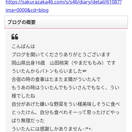
https://sakurazaka46.com/s/s46/diary/detail/61087?
ima=0000&cd=blog
ブログの概要
こんばんは
ブログを開いてくださりありがとうございます
岡山県出身16歳 山田桃実（やまだももみ）です
ういたんからバトンもらいました🪽
合宿の時の食事はたまたま隣がういたんで
もうあの時はういたんでもういさんでもなく、うい
様でしたね
自分があげた嫌いな野菜をうい様美味しそうに食べ
とったけん、自分も食べれそーって思ったけどやっ
ぱり無理だった
ういたんには感謝しかありません･:*+.