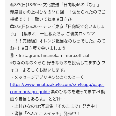
📻8/3(日)18:30〜
文化放送「日向坂46の『ひ』」
幾度目かの上村ひなのソロ回！！褒められたのでご
機嫌です！！聴いてね🧅
#日向ひ
📺8/3(日)25:20〜
テレビ東京「日向坂で会いましょ
う」
【集まれ！一匹狼たちよ ご褒美ロケツア
ー！！完結編】オレンジ担当なのち🍊でした。みて
ね~！
#日向坂で会いましょう
🗒️
・Instagram:
hinanokamimura.official
#ひなのなのぐらむ
好きなものを投稿してます💍
フ
ォローよろしくお願いします。
・メッセージアプリ
#ひなのなのとーく
https://www.hinatazaka46.com/s/h46app/page_
common/app_guide
素のひなのを送ってます💌
動
画や着信もあるよ。
とどけー！
・上村ひなの1st写真集「そのままで」発売中！
・書籍「へんてこスイッチ」発売中！