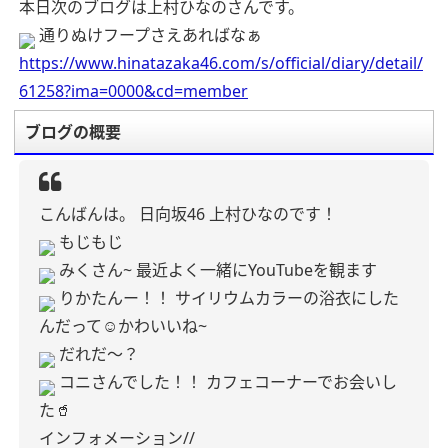
本日次のブログは上村ひなのさんです。
通りぬけフープさえあればなぁ
https://www.hinatazaka46.com/s/official/diary/detail/
61258?ima=0000&cd=member
ブログの概要
こんばんは。
日向坂46 上村ひなのです！
もじもじ
みくさん~
最近よく一緒にYouTubeを観ます
りかたんー！！
サイリウムカラーの浴衣にした
んだって☺️かわいいね~
だれだ〜？
コニさんでした！！
カフェコーナーでお会いし
た🥤
インフォメーション//