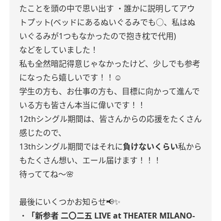
たことを頭の中で思い出す
・誰かに説明してアウ
トプット(ベッドにあるぬいぐるみでも○、私はぬ
いぐるみが1つもなかったので抱き枕で代用)
などをしていました！
私も全然暗記得意じゃなかったけど、少しでも参考
になったら嬉しいです！！☺︎
学生の方も、お仕事の方も、目標に向かって進んで
いる方も皆さん本当に偉いです！！
12thシングル期間は、皆さんからの応援をたくさん
感じたので、
13thシングル期間ではそれに
負けないくらい
私から
もたくさん想い、エール届けます！！！
待っててね〜🌸
最後にいくつかお知らせ📢✨
・
「新参者 二〇二五 LIVE at THEATER MILANO-