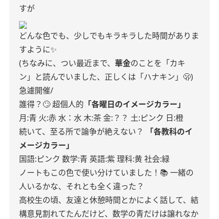
すが
どんな色でも、少しでもキラキラした時間がありま
すように✨
(ちなみに、つい最近まで、
華金
のことを「カキ
ン」と読んでいました、正しくは「ハナキン」🫢)
急遽開催/
誰得？🙄
超個人的
「各曜日のイメージカラー」
月:青
火:赤
水：水
木:茶
金:？？
土:ピンク
日:橙
続いて、至る所で論争が絶えない？
「各教科のイ
メージカラー」
国語:ピンク
数学:青
英語:紫
理科:黄
社会:緑
ノートもこの色で使い分けていました！📚
一緒の
人いるかな、それとも全く違った？
高校生の頃、友達と休憩時間とかによく話して、結
構意見割れてたんだけど、数学の青だけは譲れなか