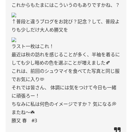
これからもたまにはこういうのもありですかね、？
↑普段と違うブログをお詫び？記念？して、普段よ
りも少しだけ大人め勝又を
ラスト一枚はこれ！
最近は秋の訪れを感じることが多く、半袖を着るに
しても少し暗めの色を選ぶことが増えました🍂
これは、前回のシュウマイを食べてた写真と同じ服
でお気に入り🫶
それでは皆さん、
体調には気をつけて今日も一緒
に頑張ろー！
ちなみに私は何色のイメージですか？
気になる💭
またね〜☘️
勝又 春 #3