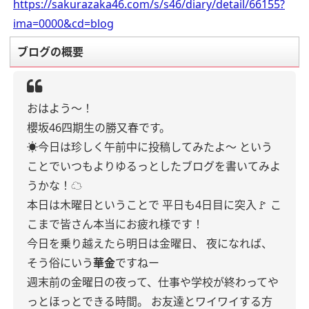
https://sakurazaka46.com/s/s46/diary/detail/66155?
ima=0000&cd=blog
ブログの概要
おはよう〜！
櫻坂46四期生の勝又春です。
☀️今日は珍しく午前中に投稿してみたよ〜
という
ことでいつもよりゆるっとしたブログを書いてみよ
うかな！☁️
本日は木曜日ということで
平日も4日目に突入🚩
こ
こまで皆さん本当にお疲れ様です！
今日を乗り越えたら明日は金曜日、
夜になれば、
そう俗にいう
華金
ですねー
週末前の金曜日の夜って、仕事や学校が終わってや
っとほっとできる時間。
お友達とワイワイする方