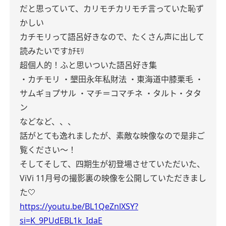
だと思っていて、カリモチカリモチ言っていた恥ず
かしい
カチモリって語呂好きなので、たくさん声に出して
読みたいですｶﾁﾓﾘ
超個人的！ふと思いついた語呂好き集
・カチモリ
・墾田永年私財法
・東海道中膝栗毛
・
サムギョプサル
・マチ＝コマチネ
・タルト・タタ
ン
などなど、、、
話がとても逸れましたが、素敵な映像なので是非ご
覧ください〜！
そしてそして、四期生が初登場させていただいた、
ViVi 11月号の撮影裏の映像を公開していただきまし
た🤍
https://youtu.be/BL1QeZnlXSY?
si=K_9PUdEBL1k_IdaE