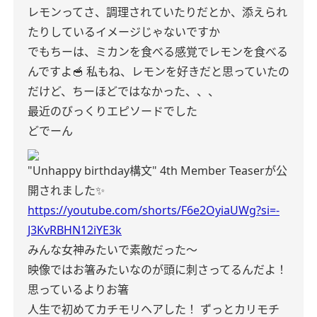
レモンってさ、調理されていたりだとか、添えられ
たりしているイメージじゃないですか
でもちーは、ミカンを食べる感覚でレモンを食べる
んですよ🥣
私もね、レモンを好きだと思っていたの
だけど、ちーほどではなかった、、、
最近のびっくりエピソードでした
どでーん
"Unhappy birthday構文" 4th Member Teaserが公
開されました✨
https://youtube.com/shorts/F6e2OyiaUWg?si=-
J3KvRBHN12iYE3k
みんな女神みたいで素敵だった〜
映像ではお箸みたいなのが頭に刺さってるんだよ！
思っているよりお箸
人生で初めてカチモリヘアした！
ずっとカリモチ