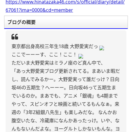
https://www.hinatazaka46.com/s/official/diary/detail/
67061?ima=0000&cd=member
ブログの概要
東京都出身高校三年生18歳
大野愛実だっ
ここでーーーす、ここ！ここ！
ただいま大野愛実はミラノ座のど真ん中で、
「あっ大野愛実ブログ更新されてる。まあいま暇だ
し、読んでみるかー。大野愛実って誰だっけ？日向
坂46の五期生？へーーー。日向坂46って五期生ま
でいるのか。まあでも、アニメ「銀魂」も4期まで
やって、スピンオフと映画と続いてるもんなぁ。来
週の「3年Z組銀八先生」も楽しみだな。
なんかお
腹空いたな、冷蔵庫になんかあったっけ。いや、な
んもないんだよな。ヨーグルトしかないもんな。ヨ