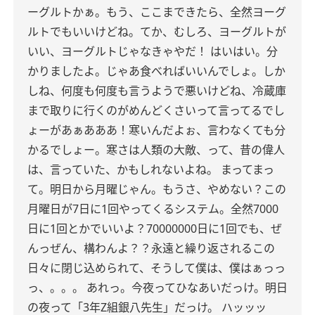
ーグルトかぁ。もう、ここまできたら、全然ヨーグ
ルトでもいいけどね。てか、むしろ、ヨーグルトが
いい、ヨーグルトじゃなきゃやだ！
はいはい。分
かりましたよ。じゃあ食べればいいんでしょ。しか
しね、何度も何度も言うようで悪いけどね、冷蔵庫
まで取りに行くのがめんどくさいって言ってるでし
ょーがあぁあああ！寒いんだよぉ、言わなくても分
かるでしょー。寒さは人類の大敵、って、昔の偉人
は、言っていた、かもしれないよね。
まってまっ
て。明日から月曜じゃん。もうさ、やめない？この
月曜日が7日に1回やってくるシステム。全然7000
日に1回とかでいいよ？70000000日に1回でも、ぜ
んっぜん、構わんよ？？永遠と繰り返されるこの
日々に閉じ込められて、そうして僕は、僕はぁっっ
っ、。。。
あれっ。今夜ってひなあいだっけ。明日
の夜って「3年Z組銀八先生」だっけ。
ハッッッ