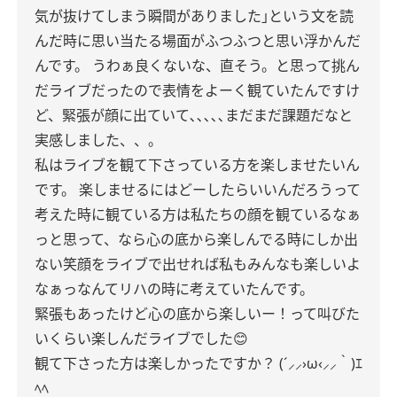
気が抜けてしまう瞬間がありました｣という文を読
んだ時に思い当たる場面がふつふつと思い浮かんだ
んです。
うわぁ良くないな、直そう。と思って挑ん
だライブだったので表情をよーく観ていたんですけ
ど、緊張が顔に出ていて､､､､､まだまだ課題だなと
実感しました、、。
私はライブを観て下さっている方を楽しませたいん
です。
楽しませるにはどーしたらいいんだろうって
考えた時に観ている方は私たちの顔を観ているなぁ
っと思って、なら心の底から楽しんでる時にしか出
ない笑顔をライブで出せれば私もみんなも楽しいよ
なぁっなんてリハの時に考えていたんです。
緊張もあったけど心の底から楽しいー！って叫びた
いくらい楽しんだライブでした😊
観て下さった方は楽しかったですか？
(´⸝⸝›ω‹⸝⸝｀)ｴ
ﾍﾍ