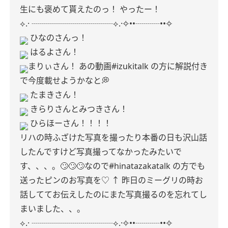
生にも褒めて貰えたのっ！
やったー！
⟡.· ┈┈┈┈┈┈┈┈┈┈⟡.·✧••┈┈┈••✧
ひなのさんっ！
はるよさん！
まりぃさん！
あの動画#izukitalk の方に解説付き
で今度載せようかなと💭
たまきさん！
きらりさんとみつきさん！
ひらほーさん！！！！
リハの時ふざけた写真を撮ったり本番の日も沢山話
したんですけど写真撮ってなかったみたいで
す、、、。🙄🙄🙄なので#hinatazakatalk の方でも
送ったピンのお写真を♡
↑
昨日のミーグリの時お
話しててお伝えしたのにまた写真撮るのを忘れてし
まいました、、。
⟡.· ┈┈┈┈┈┈┈┈┈┈⟡.·✧••┈┈┈••✧