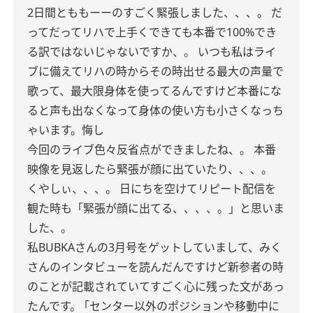
2日間とももーーのすごく緊張しました、、、。
だ
ってだってリハで上手くできても本番で100%でき
る訳ではないじゃないですか、。
いつも私はライ
ブに備えてリハの時からその時出せる最大の声量で
歌って、最大限身体を使ってるんですけど本番にな
ると声も出なくなって身体の使い方も小さくなっち
ゃいます。悔し
今回のライブ色々反省点ができましたね、。
本番
映像を見返したら緊張が顔に出ていたり、、、。
くやしぃ、、、。
日にちを空けてリピート配信を
観た時も「緊張が顔に出てる、、、、。」と思いま
した、。
私BUBKAさんの3月号をゲットしていまして、みく
さんのインタビューを読んだんですけど新参者の時
のことが記載されていてすごく心に残った文があっ
たんです。
｢センター以外のポジションや移動中に