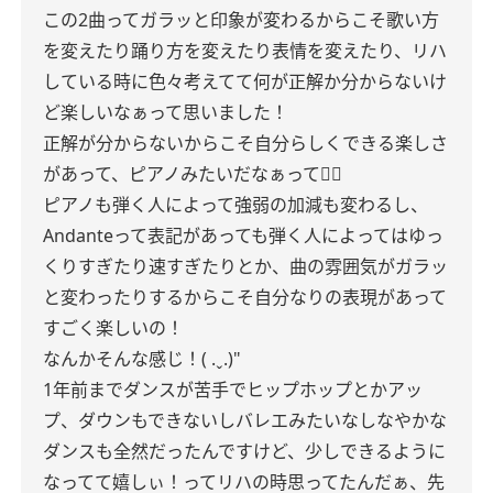
この2曲ってガラッと印象が変わるからこそ歌い方
を変えたり踊り方を変えたり表情を変えたり、リハ
している時に色々考えてて何が正解か分からないけ
ど楽しいなぁって思いました！
正解が分からないからこそ自分らしくできる楽しさ
があって、ピアノみたいだなぁって︎👍🏻
ピアノも弾く人によって強弱の加減も変わるし、
Andanteって表記があっても弾く人によってはゆっ
くりすぎたり速すぎたりとか、曲の雰囲気がガラッ
と変わったりするからこそ自分なりの表現があって
すごく楽しいの！
なんかそんな感じ！( .ˬ.)"
1年前までダンスが苦手でヒップホップとかアッ
プ、ダウンもできないしバレエみたいなしなやかな
ダンスも全然だったんですけど、少しできるように
なってて嬉しぃ！ってリハの時思ってたんだぁ、先