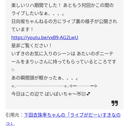
楽しいリハ期間でした！
あともう何回かこの間の
ライブしたいなぁ、、、。
日向坂ちゃんねるの方にライブ裏の様子が公開され
ています！
https://youtu.be/vxB9-AG2LwU
是非ご覧ください！
いずきのお気に入りのシーンは
あたいのポニーテ
ールをまりぃさんに持ってもらっているところです
✨️
あの瞬間頭が軽かったぁ、、、。
⟡.· ┈┈┈┈┈┈┈┈┈┈⟡.·✧••┈┈┈••✧
今日はこの辺で
ばいばいちゃ〜👋🏻‪💕
引用元：
下田衣珠季ちゃんの「ライブがだーいすきなの
っ」