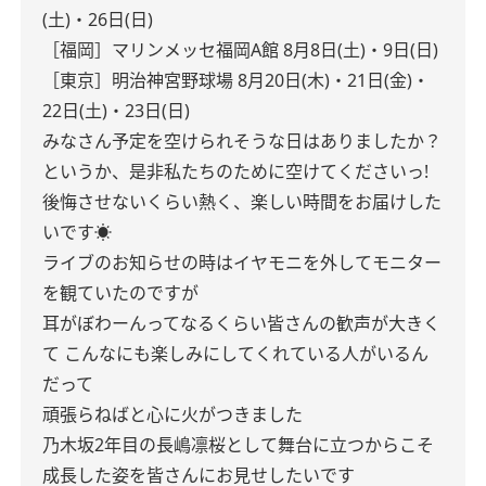
(土)・26日(日)
［福岡］マリンメッセ福岡A館
8月8日(土)・9日(日)
［東京］明治神宮野球場
8月20日(木)・21日(金)・
22日(土)・23日(日)
みなさん予定を空けられそうな日はありましたか？
というか、是非私たちのために空けてくださいっ!
後悔させないくらい熱く、楽しい時間をお届けした
いです☀️
ライブのお知らせの時はイヤモニを外してモニター
を観ていたのですが
耳がぼわーんってなるくらい皆さんの歓声が大きく
て
こんなにも楽しみにしてくれている人がいるん
だって
頑張らねばと心に火がつきました
乃木坂2年目の長嶋凛桜として舞台に立つからこそ
成長した姿を皆さんにお見せしたいです