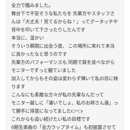
全力で臨みました。
舞台下で不安そうな私たちを
先輩方やスタッフさ
んは「大丈夫！見てるからね！」ってグータッチや
背中を叩いて下さったりしたんです
本当に、温かい
そういう瞬間に出会う度、
この場所に来れて本当
に良かったなと思うのです
先輩方のパフォーマンスも
同期で肩を並べながら
モニターでずっと観ていました
加入してからもその姿は変わらず輝いて私の目に映
ります
こんなにも素敵な方々が私の先輩なんだって
モニター越しに「凄いでしょ、私のお姉さん達」っ
て勝手に得意になってました👉👈
これからも追い続けたい私の目標です
6期生楽曲の「全力ラップタイム」も初披露させて