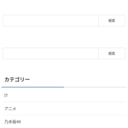
カテゴリー
IT
アニメ
乃木坂46