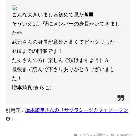
こんな大きいましゅ初めて見た🐈‍⬛
そういえば、壁にメンバーの身長かいてきまし
た✏️
武元さんの身長が意外と高くてビックリした
4/19
までの開催です！
たくさんの方に楽しんで頂けますように☕️
最後まで読んで下さりありがとうございまし
た！
増本綺良(きらこ)
引用元：
増本綺良さんの「サクラミーツカフェ オープン
🌸」
エンタメ - 櫻坂46
ieltadmin