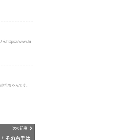
s://www.hi
山紗希ちゃんです。
次の記事
ん！その右手は