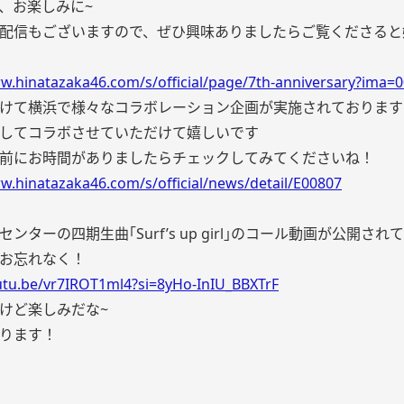
、お楽しみに~
配信もございますので、ぜひ興味ありましたらご覧くださると
w.hinatazaka46.com/s/official/page/7th-anniversary?ima=
けて横浜で様々なコラボレーション企画が実施されております
してコラボさせていただけて嬉しいです
前にお時間がありましたらチェックしてみてくださいね！
w.hinatazaka46.com/s/official/news/detail/E00807
ンターの四期生曲｢Surf’s up girl｣のコール動画が公開さ
お忘れなく！
outu.be/vr7IROT1ml4?si=8yHo-InIU_BBXTrF
けど楽しみだな~
ります！