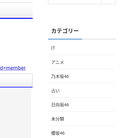
カテゴリー
IT
アニメ
0&cd=member
乃木坂46
占い
日向坂46
未分類
櫻坂46