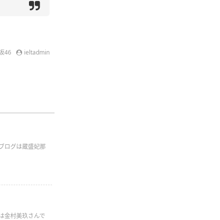
坂46
ieltadmin
のブログは蔵盛妃那
グは金村美玖さんで