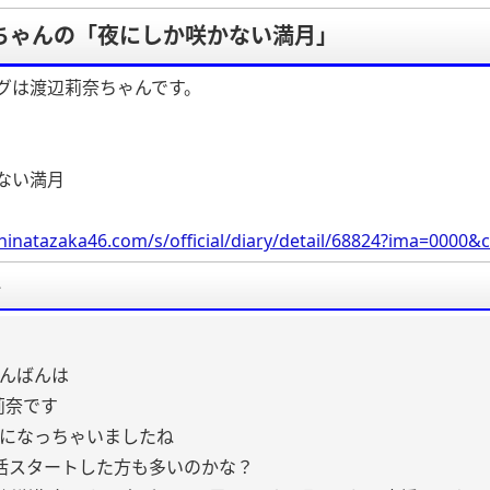
ちゃんの「夜にしか咲かない満月」
グは渡辺莉奈ちゃんです。
ない満月
hinatazaka46.com/s/official/diary/detail/68824?ima=000
要
んばんは
莉奈です
になっちゃいましたね
活スタートした方も多いのかな？