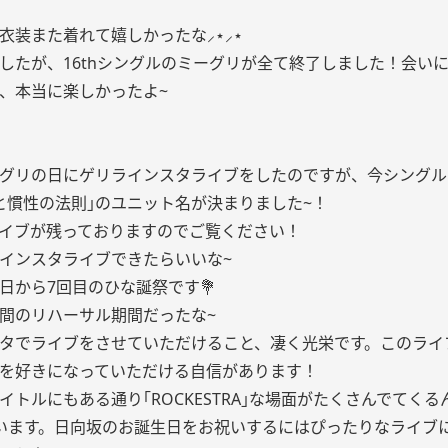
衣装また着れて嬉しかったな⸝⋆⸝⋆‪
したが、16thシングルのミーグリが全て終了しました！会い
、本当に楽しかったよ~
グリの日にゲリラインスタライブをしたのですが、今シングル
と慣性の法則｣のユニット名が決まりました~！
イブが残っておりますのでご覧ください！
インスタライブできたらいいな~
日から7回目のひな誕祭です💐
間のリハーサル期間だったな~
タでライブをさせていただけること、凄く光栄です。このライ
を好きになっていただける自信があります！
イトルにもある通り｢ROCKESTRA｣な場面がたくさんでてく
います。日向坂のお誕生日をお祝いするにはぴったりなライブ