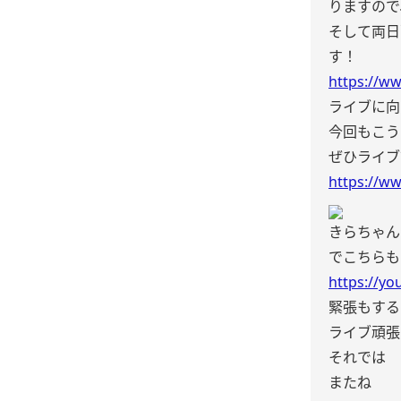
りますので
そして両日
す！
https://ww
ライブに向
今回もこう
ぜひライブ
https://ww
きらちゃんセ
でこちらも
https://y
緊張もする
ライブ頑張
それでは
またね