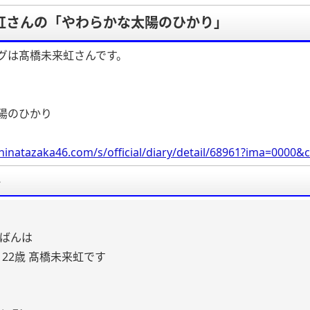
虹さんの「やわらかな太陽のひかり」
グは髙橋未来虹さんです。
陽のひかり
hinatazaka46.com/s/official/diary/detail/68961?ima=000
要
ばんは
 22歳 髙橋未来虹です