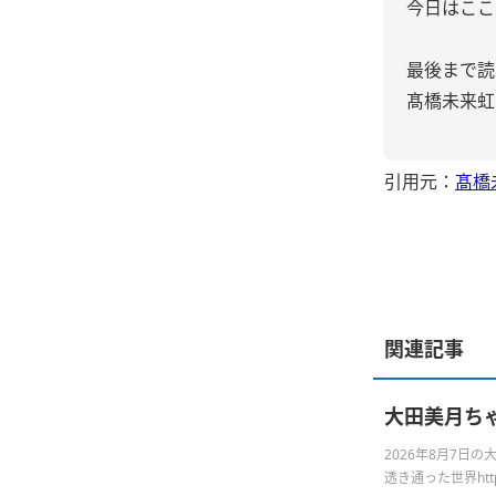
今日はここ
最後まで読
髙橋未来虹
引用元：
髙橋
関連記事
大田美月ち
2026年8月7
透き通った世界https:/