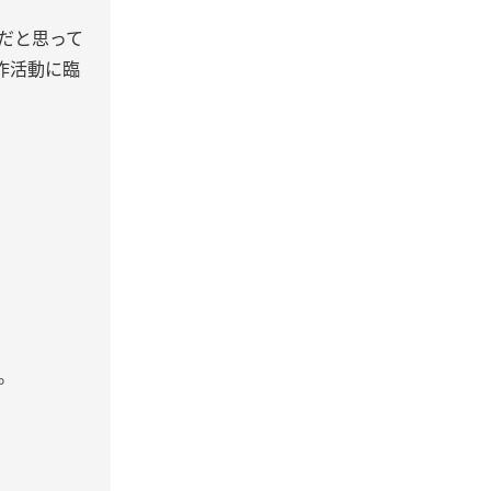
だと思って
作活動に臨
。