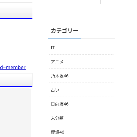
カテゴリー
IT
アニメ
0&cd=member
乃木坂46
占い
日向坂46
未分類
櫻坂46