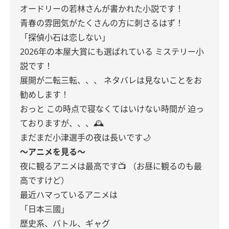
オードリーの若林さんが書かれた小説です！
青春の雰囲気がたくさんの方に刺さるはず！
「探偵小石は恋しない」
2026年の本屋大賞にも選ばれている
ミステリー小
説です！
展開が二転三転、、、
ネタバレは見ないことをお
勧めします！
おっと
この時点で寝なくてはいけない時間が
迫っ
ておりますが、、、🕰️
まだまだ小津選手の夜は長いです🌙
〜アニメを見る〜
夜に観るアニメは最高です📺
（お昼に観るのも最
高ですけど）
最近ハマっているアニメは
「日本三國」
歴史系、バトル、ギャグ