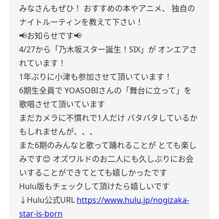
みなさんもぜひ！
おすすめの本やアニメ、
独自の
ナイトルーティンを教えて下さい！
📢お知らせです📢
4/27から「乃木坂スター誕生！SIX」が
オンエアさ
れています！
1年ぶりに小津も参加させて頂いています！
6期生全員で
YOASOBIさんの「舞台に立って」を
歌唱させて頂いています
まだカメラに不慣れで1人だけ
バタバタしているか
もしれませんが、、、
また6期のみんなと歌って踊れることが
とても楽し
みです😊
オズワルドのお二人にも久しぶりにお会
いすることができてとても嬉しかったです
Hulu版もチェックして頂けたら嬉しいです
↓Hulu公式URL
https://www.hulu.jp/nogizaka-
star-is-born