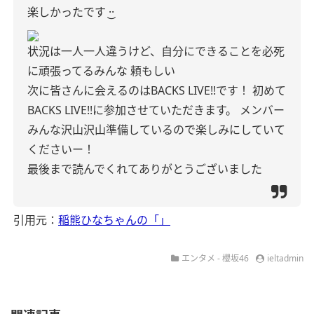
楽しかったです‪ ·͜·
状況は一人一人違うけど、自分にできることを必死
に頑張ってるみんな
頼もしい
次に皆さんに会えるのはBACKS LIVE!!です！
初めて
BACKS LIVE!!に参加させていただきます。
メンバー
みんな沢山沢山準備しているので楽しみにしていて
くださいー！
最後まで読んでくれてありがとうございました
引用元：
稲熊ひなちゃんの「」
エンタメ - 櫻坂46
ieltadmin