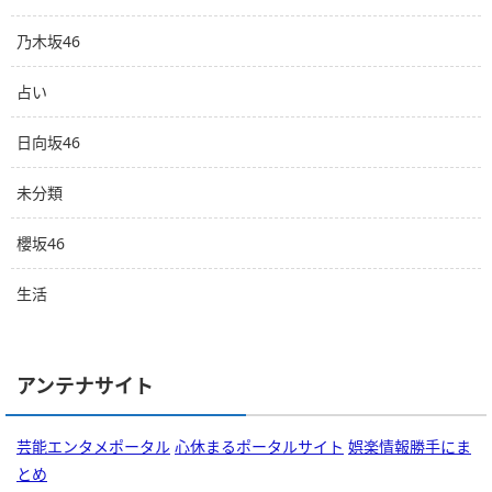
乃木坂46
占い
日向坂46
未分類
櫻坂46
生活
アンテナサイト
芸能エンタメポータル
心休まるポータルサイト
娯楽情報勝手にま
とめ