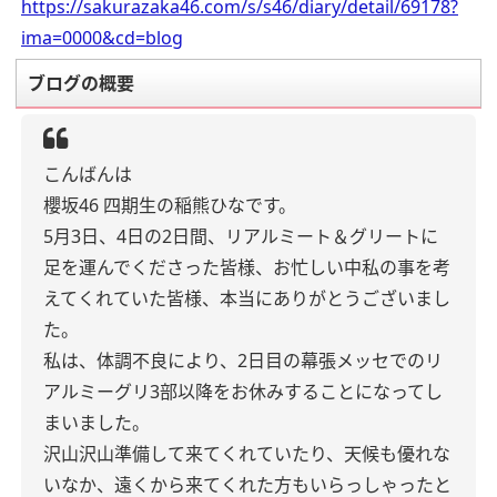
https://sakurazaka46.com/s/s46/diary/detail/69178?
ima=0000&cd=blog
ブログの概要
こんばんは
櫻坂46 四期生の稲熊ひなです。
5月3日、4日の2日間、リアルミート＆グリートに
足を運んでくださった皆様、お忙しい中私の事を考
えてくれていた皆様、本当にありがとうございまし
た。
私は、体調不良により、2日目の幕張メッセでのリ
アルミーグリ3部以降をお休みすることになってし
まいました。
沢山沢山準備して来てくれていたり、天候も優れな
いなか、遠くから来てくれた方もいらっしゃったと