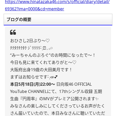
https://www.hinatazaka46.com/s/official/diary/detail/
69362?ima=0000&cd=member
ブログの概要
おひさし2日ぶり〜♡
ﾁｸﾀｸﾁｸﾀｸ
ｼﾞﾘﾘﾘﾘ- ̗̀⏰𓈒 𓂂𓏸
“みーちゃんのぶろぐ”のお時間になったで～！
今日も見に来てくれてありがと〜♡
大阪府出身19歳の大田美月です！
まずはお知らせです- ̗̀📣💕
本日5月18日(月)22:00〜
日向坂46 OFFICIAL
YouTube CHANNELにて、17thシングル収録 五期
生曲『円周率』のMVがプレミア公開されます✨️
みなさんの楽しみにしてくださっているお声がたく
さん届いていたので、本日みなさんに聴いていただ