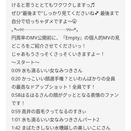
けると思うととてもワクワクしますっ♬
ぜひ“最後まで”しっかり見てくださいね💕︎
最後まで
自分で切っちゃダメですよ〜🤫
｡*⑅୨୧┈┈┈┈┈┈┈┈┈୨୧⑅*｡
円周率のMV公開前に、『Empty』の個人的MVの見
どころをご紹介させてくださいっ！
じゃあもうさっそくさっそくいきますよー！
〜スタート〜
0:09 水も滴るいい女なみつきさん
0:20 かっこいい顔選手権？といわんばかりの全員
の最高なドアップショット！全員です！
0:58はるはるさんの顔がグッととなる表情のファン
です！
0:59 高井の眉毛クってなるのすきぃ
1:01 水も滴るいい女なみつきさんパート2
1:42 まばたきしない水槽越しの美しいこにさん