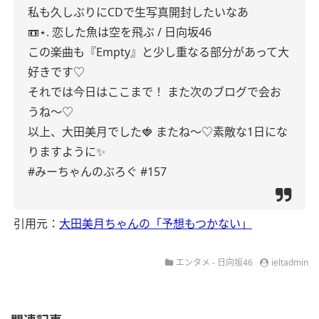
私も久しぶりにCDで生写真開封したいなあ
📼⋆. 恋した魚は空を飛ぶ / 日向坂46
この楽曲も『Empty』と少し重なる部分があって大
好きです♡
それでは今日はここまで！
また次のブログで会お
うね〜♡
以上、大田美月でした🍓
またね〜♡素敵な1日にな
りますように✨️
#みーちゃんのぶろぐ
#157
引用元：
大田美月ちゃんの「予想もつかない」
エンタメ - 日向坂46
ieltadmin