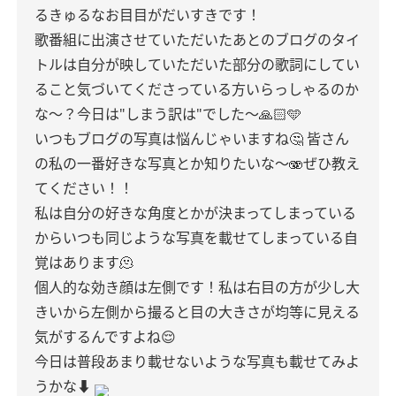
るきゅるなお目目がだいすきです！
歌番組に出演させていただいたあとのブログのタイ
トルは自分が映していただいた部分の歌詞にしてい
ること気づいてくださっている方いらっしゃるのか
な〜？今日は"しまう訳は"でした〜🙏🏻🩵
いつもブログの写真は悩んじゃいますね🤔
皆さん
の私の一番好きな写真とか知りたいな〜🫨ぜひ教え
てください！！
私は自分の好きな角度とかが決まってしまっている
からいつも同じような写真を載せてしまっている自
覚はあります🫠
個人的な効き顔は左側です！私は右目の方が少し大
きいから左側から撮ると目の大きさが均等に見える
気がするんですよね😌
今日は普段あまり載せないような写真も載せてみよ
うかな⬇️