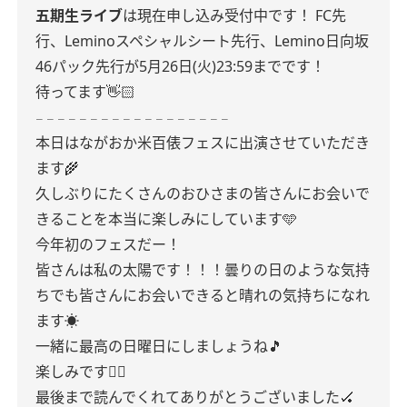
五期生ライブ
は現在申し込み受付中です！
FC先
行、Leminoスペシャルシート先行、Lemino日向坂
46パック先行が5月26日(火)23:59までです！
待ってます👋🏻
𓐄 𓐄 𓐄 𓐄 𓐄 𓐄 𓐄 𓐄 𓐄 𓐄 𓐄 𓐄 𓐄 𓐄 𓐄 𓐄 𓐄 𓐄
本日はながおか米百俵フェスに出演させていただき
ます🌾
久しぶりにたくさんのおひさまの皆さんにお会いで
きることを本当に楽しみにしています🩵
今年初のフェスだー！
皆さんは私の太陽です！！！曇りの日のような気持
ちでも皆さんにお会いできると晴れの気持ちになれ
ます☀️
一緒に最高の日曜日にしましょうね🎵
楽しみです☝🏻
最後まで読んでくれてありがとうございました🏑