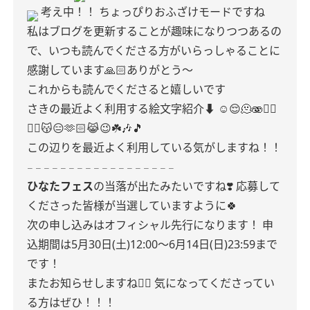
考え中！！
ちょっぴりおふざけモードですね
私はブログを更新することが趣味になりつつあるの
で、いつも読んでくださる方がいらっしゃることに
感謝しています🙏🏻ありがとう〜
これからも読んでくださると嬉しいです
さきの最近よく利用する絵文字紹介⬇️
☺️😌🫠🫨☝🏻
🧏‍♀️😽😑🫶🏻😹😉☘️🎶🎵
この辺りを最近よく利用している気がしますね！！
𓐄 𓐄 𓐄 𓐄 𓐄 𓐄 𓐄 𓐄 𓐄 𓐄 𓐄 𓐄 𓐄 𓐄 𓐄 𓐄 𓐄 𓐄
ひなたフェス
の当落が出たみたいですね❣️
応募して
くださった皆様が当選していますように🍀
次の申し込みはオフィシャル先行になります！
申
込期間は5月30日(土)12:00〜6月14日(日)23:59まで
です！
またお知らせしますね🙂‍↕️ 気になってくださってい
る方はぜひ！！！