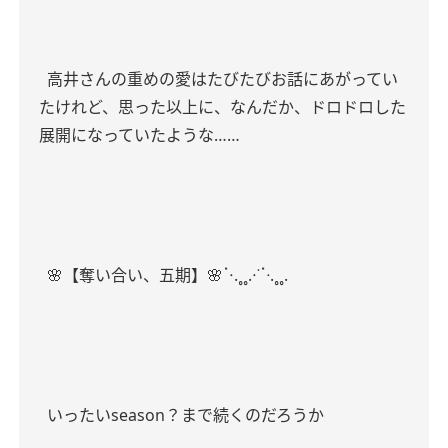
高井さんの重めの愛はたびたびお話にあがってい
たけれど、思った以上に、なんだか、ドロドロした
展開になっていたような……
🌸【奪い合い、五期】🌸ॱ⋅.˳˳.⋅˙ॱᐧ.˳˳.
いったいseason？まで続くのだろうか