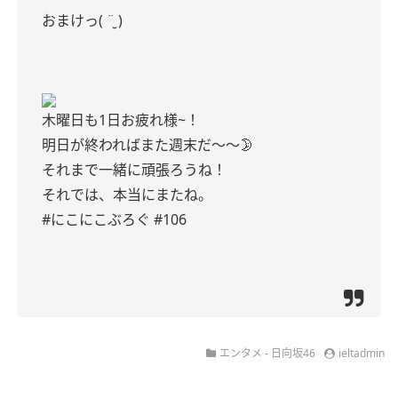
おまけっ( ¨̮ )
木曜日も1日お疲れ様~！
明日が終わればまた週末だ〜〜🌛
それまで一緒に頑張ろうね！
それでは、本当にまたね。
#にこにこぶろぐ #106
エンタメ - 日向坂46
ieltadmin