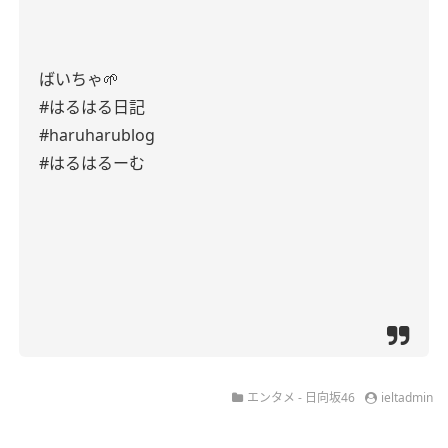
ばいちゃ🌱
#はるはる日記
#haruharublog
#はるはるーむ
エンタメ - 日向坂46
ieltadmin