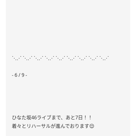
⋱⋰ ⋱⋰ ⋱⋰ ⋱⋰ ⋱⋰ ⋱⋰ ⋱⋰ ⋱⋰ ⋱⋰
- 6 / 9 -
ひなた坂46ライブまで、あと7日！！
着々とリハーサルが進んでおります😌