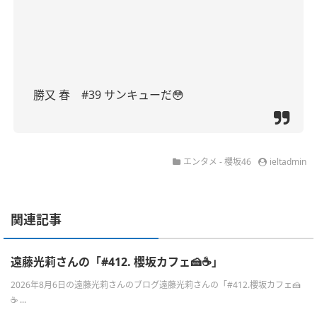
勝又 春 #39 サンキューだ😳
エンタメ - 櫻坂46
ieltadmin
関連記事
遠藤光莉さんの「#412. 櫻坂カフェ🍰☕️」
2026年8月6日の遠藤光莉さんのブログ遠藤光莉さんの「#412.櫻坂カフェ🍰
☕ ...