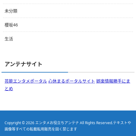
未分類
櫻坂46
生活
アンテナサイト
芸能エンタメポータル
心休まるポータルサイト
娯楽情報勝手にま
とめ
Copyright © 2026
エンタメお役立ちアンテナ
All Rights Reserved.
テキストや
画像等すべての転載転用販売を固く禁じます