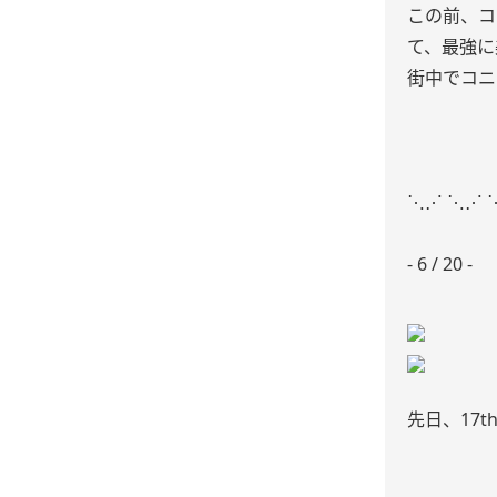
この前、コ
て、最強に
街中でコニ
⋱⋰ ⋱⋰ 
- 6 / 20 -
先日、17