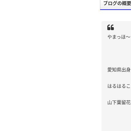
ブログの概
やまっほ〜
愛知県出身
はるはるこ
山下葉留花