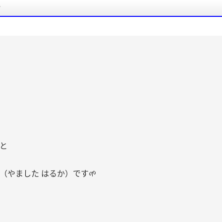
要
と
（やました はるか）です🌱