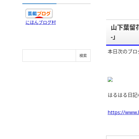
にほんブログ村
山下葉留花
-」
本日次のブロ
はるはる日記🌱
https://www.