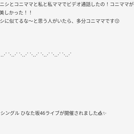
ニシとコニママと私と私ママでビデオ通話したの！コニママが
美しかった！！
シに似てるな〜と思う人がいたら、多分コニママです😗
⋱⋰ ⋱⋰ ⋱⋰ ⋱⋰ ⋱⋰ ⋱⋰ ⋱⋰
thシングル ひなた坂46ライブが開催されました🎪✨