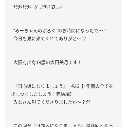
ﾁｸﾀｸﾁｸﾀｸ
ｼﾞﾘﾘﾘﾘ- ̗̀⏰𓈒 𓂂𓏸
“みーちゃんのぶろぐ”のお時間になったで～！
今日も見に来てくれてありがと〜♡
大阪府出身19歳の大田美月です！
『日向坂になりましょう』
#26【1年間の全てを
出しつくしましょう！完結編】
みなさん観てくださりましたか〜？💭
この回が『日向坂になりましょう』最終回となっ