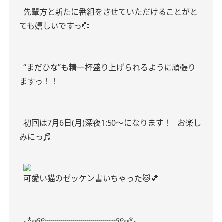
先輩方と新たに番組をさせていただけることがと
ても嬉しいですっ💞
“まだひな”も精一杯盛り上げられるように頑張り
ますっ！！
初回は7月6日(月)深夜1:50〜になります！
お楽し
みにっ♬
可愛い猫のゼッケン書いちゃった🐱💕
｡*⑅୨୧┈┈┈┈┈┈┈┈┈୨୧⑅*｡