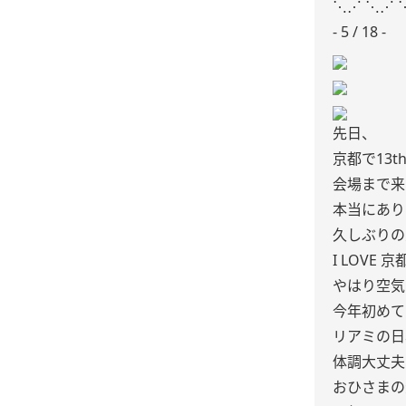
⋱⋰ ⋱⋰ 
- 5 / 18 -
先日、
京都で13
会場まで来
本当にありが
久しぶりの
I LOVE
やはり空気
今年初めて
リアミの日
体調大丈夫
おひさまの