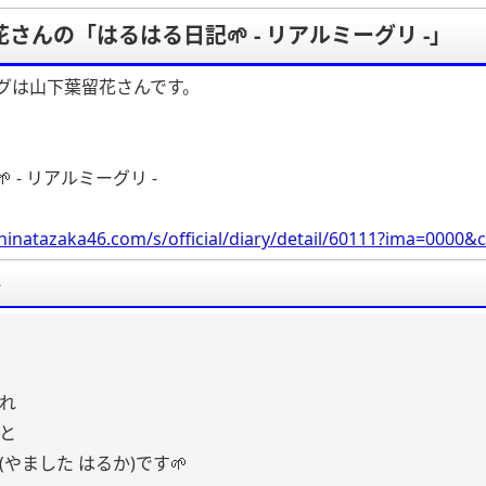
さんの「はるはる日記🌱 - リアルミーグリ -」
グは山下葉留花さんです。
 - リアルミーグリ -
hinatazaka46.com/s/official/diary/detail/60111?ima=000
要
れ
と
やました はるか)です🌱