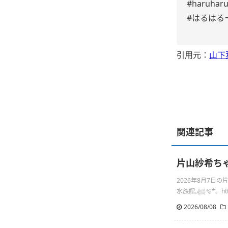
#haruharu
#はるはる
引用元：
山下
関連記事
片山紗希ちゃん
2026年8月7日
水族館𓈒𓆉🫧‪*。http
2026/08/08