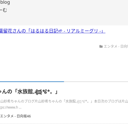
blog
ーむ
葉留花さんの「はるはる日記🌱 - リアルミーグリ -」
エンタメ - 日向
の「水族館𓈒𓆉🫧‪*。」
の片山紗希ちゃんのブログ片山紗希ちゃんの「水族館𓈒𓆉🫧‪*。」本日次のブログは片
s://www.h ...
エンタメ - 日向坂46