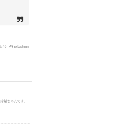
坂46
ieltadmin
山紗希ちゃんです。