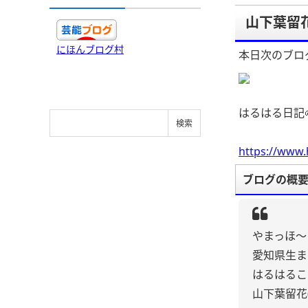
山下葉留花
にほんブログ村
本日次のブロ
はるはる日記🌱
https://www.
ブログの概
やまっほ〜
愛知県生ま
はるはるこ
山下葉留花(