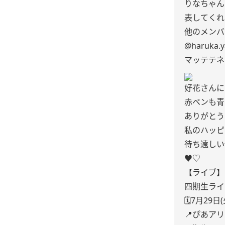
りなちゃん
表してくれ
他のメンバ
@haruka.ya
マッテテネ
好花さんに
赤ペンも青
ありがとう
私のハッピ
待ち遠しい
♥♡
【ライブ】
四期生ライブ
🗓7月29日
📍ぴあア