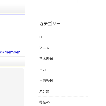
カテゴリー
IT
アニメ
0&cd=member
乃木坂46
占い
日向坂46
未分類
櫻坂46