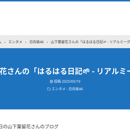
ム
›
エンタメ
›
日向坂46
›
山下葉留花さんの「はるはる日記🌱 - リアルミーグ
花さんの「はるはる日記🌱 - リアルミー
投稿
2025/05/19
エンタメ - 日向坂46
18日の山下葉留花さんのブログ