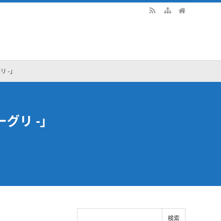
リ -」
グリ -」