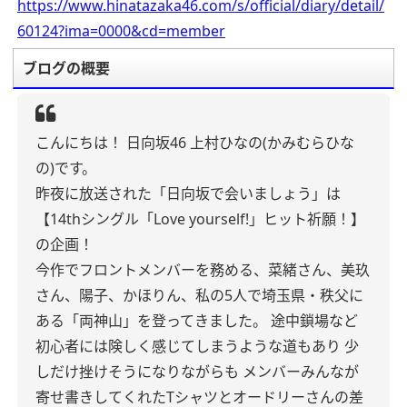
https://www.hinatazaka46.com/s/official/diary/detail/
60124?ima=0000&cd=member
ブログの概要
こんにちは！
日向坂46 上村ひなの(かみむらひな
の)です。
昨夜に放送された「日向坂で会いましょう」は
【14thシングル「Love yourself!」ヒット祈願！】
の企画！
今作でフロントメンバーを務める、菜緒さん、美玖
さん、陽子、かほりん、私の5人で埼玉県・秩父に
ある「両神山」を登ってきました。
途中鎖場など
初心者には険しく感じてしまうような道もあり
少
しだけ挫けそうになりながらも
メンバーみんなが
寄せ書きしてくれたTシャツとオードリーさんの差