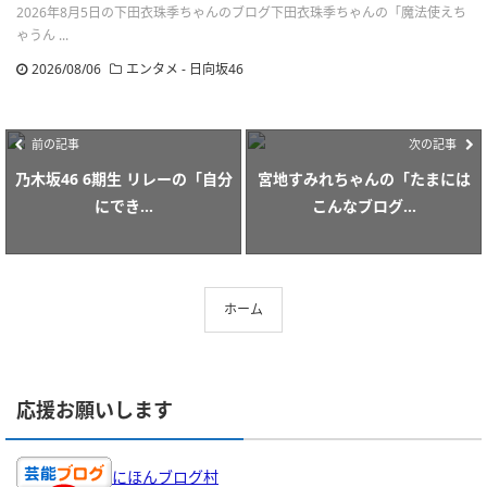
2026年8月5日の下田衣珠季ちゃんのブログ下田衣珠季ちゃんの「魔法使えち
ゃうん ...
2026/08/06
エンタメ - 日向坂46
前の記事
次の記事
乃木坂46 6期生 リレーの「自分
宮地すみれちゃんの「たまには
にでき...
こんなブログ...
ホーム
応援お願いします
にほんブログ村