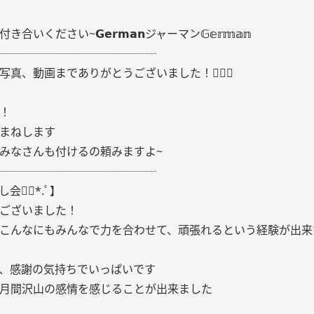
合いください~𝗚𝗲𝗿𝗺𝗮𝗻ジャーマン𝔾𝕖𝕣𝕞𝕒𝕟
┈┈┈┈┈┈┈┈┈┈┈┈┈┈
真、動画までありがとうございました！🙇🏻‍♀️
！
まねします
みなさんも付けるの頼みますよ~
┈┈┈┈┈┈┈┈┈┈┈┈┈┈
会❁⃘*.ﾟ】
ございました！
こんなにもみんなで力を合わせて、頑張れるという経験が出来
、感謝の気持ちでいっぱいです
月間沢山の感情を感じることが出来ました