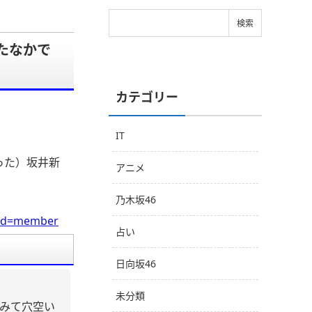
たなかで
カテゴリー
IT
った）坂井新
アニメ
乃木坂46
0&cd=member
占い
日向坂46
未分類
みて穴空い