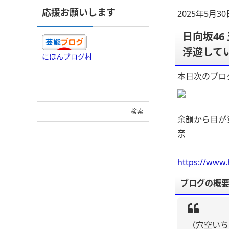
応援お願いします
2025年5月
日向坂4
浮遊してい
にほんブログ村
本日次のブロ
余韻から目が
奈
https://www.
ブログの概
（穴空いち