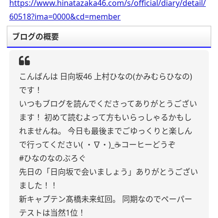
https://www.hinatazaka46.com/s/official/diary/detail/
60518?ima=0000&cd=member
ブログの概要
こんばんは
日向坂46 上村ひなの(かみむらひなの)
です！
いつもブログを読んでくださってありがとうござい
ます！
初めて読むよって方もいらっしゃるかもし
れませんね。
今日も最後までごゆっくりと楽しん
で行ってください( ・∇・)_☕️コーヒーどうぞ
#ひなのなのぶろぐ
先日の「日向坂で会いましょう」ありがとうござい
ました！！
新キャプテン髙橋未来虹回。
同期なのでペーパー
テストは当然1位！