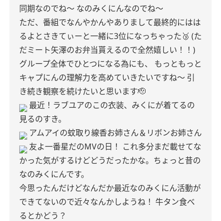
同期なのでね〜
なのみくにんなのでね〜
ただ、番組でなんやかんやありまして最終的にはは
るよとさきてぃーと一緒に3位になっちゃった🥉
(た
だミート矢澤のお弁当貰えるので全然嬉しい！！)
グループ全体でひとつになる為にも、
もっともっと
キャプにんの理解力を高めていきたいですね〜
引
き続き観察を続けたいと思います🫡
最近！ラブユアのこの衣装、みくにが着てるの
見るのすき。
アムアイの蚊取り線香お姉さん＆リボンお姉さん
友よ一番星だのMVの日！
これ多分まだ載せてな
かった気がするけどどうだったかな。ちょっと昔の
なのみくにんです。
今思ったんだけどなんだか最近なのみくにん活動が
できてないので近々なんかしようね！
牛タン食べ
るとかどう？