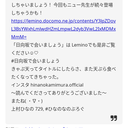
しちゃいましょう！
今回もニュー先生が続々登場
しちゃうかも！
https://lemino.docomo.ne.jp/contents/Y3JpZDov
L3BsYWxhLmlwdHZmLmpwL2dyb3VwL2IxMDMx
MmM=
「日向坂で会いましょう」は
Leminoでも是非ご覧
ください☺️🤍
#日向坂で会いましょう
きゃぷ天ってタイトルにしたらさ、また天ぷら食べ
たくなってきちゃった。
インスタ
hinanokamimura.official
〜読んでくださってありがとうございました〜
またね( ・∇・)
上村ひなの
729,
#ひなのなのぶろぐ