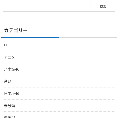
カテゴリー
IT
アニメ
乃木坂46
占い
日向坂46
未分類
櫻坂46