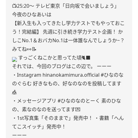
📺25:20〜
テレビ東京「日向坂で会いましょう」
今夜のひなあいは
【新入生も入ってきたし学力テストでもやっておこ
う！完結編】
先週に引き続き学力テスト企画！
か
しこNo.1＆おバカNo.1は一体誰なんでしょうか~？
みてね👀📝
すっごくねこかと思ってた頃🐈‍⬛
それでは、今回のブログはこの辺で。
ーーー
・Instagram
hinanokamimura.official
#ひなのな
のぐらむ
好きなもの、好なのなのを投稿してます
🎪
・メッセージアプリ
#ひなのなのとーく
素のひな
の、素なのなのを送ってます💌
・1st写真集「そのままで」発売中！
・書籍「へん
てこスイッチ」発売中！
ーーー