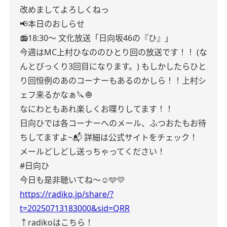
改めましてよろしくねっ
📢本日のおしらせ
📻18:30〜
文化放送「日向坂46の『ひ』」
今週はMC上村ひなののひとり回の放送です！！
(な
んとびっくり3回目になります。)
もしかしたらひと
り回恒例のあのコーナーもあるのかしら！！上村シ
ェフ来るかなぁ🔪🧅
なにわともあれ楽しくお喋りしてます！！
日向ひでは各コーナーへのメール、ふつおたもお待
ちしてますよ~📬
詳細は公式サイトをチェック！
メールどしどし送っちゃってください！
#日向ひ
今日も是非聴いてね〜☺️🩵💛
https://radiko.jp/share/?
t=20250713183000&sid=QRR
↑radikoはこちら！