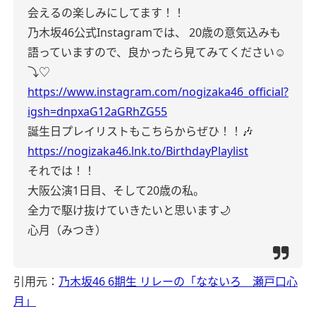
会えるの楽しみにしてます！！
乃木坂46公式Instagramでは、
20歳の意気込みも
語っていますので、良かったら見てみてください☺️
⤵︎♡
https://www.instagram.com/nogizaka46_official?
igsh=dnpxaG12aGRhZG55
誕生日プレイリストもこちらからぜひ！！🎶
https://nogizaka46.lnk.to/BirthdayPlaylist
それでは！！
大阪公演1日目、そして20歳の私。
全力で駆け抜けていきたいと思います🌙
心月（みつき）
引用元：
乃木坂46 6期生 リレーの「なないろ 瀬戸口心
月」