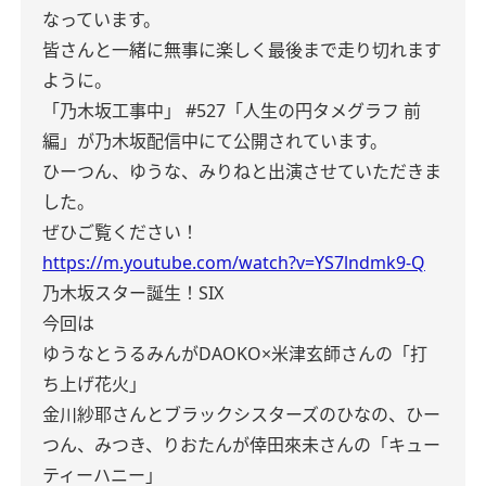
なっています。
皆さんと一緒に無事に楽しく最後まで走り切れます
ように。
「乃木坂工事中」 #527
「人生の円タメグラフ 前
編」が乃木坂配信中にて公開されています。
ひーつん、ゆうな、みりねと出演させていただきま
した。
ぜひご覧ください！
https://m.youtube.com/watch?v=YS7lndmk9-Q
乃木坂スター誕生！SIX
今回は
ゆうなとうるみんがDAOKO×米津玄師さんの「打
ち上げ花火」
金川紗耶さんとブラックシスターズのひなの、ひー
つん、みつき、りおたんが倖田來未さんの「キュー
ティーハニー」