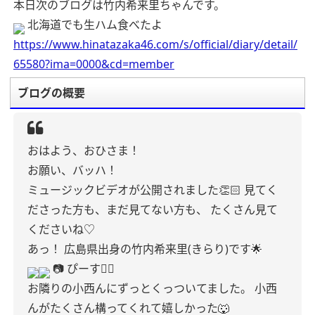
本日次のブログは竹内希来里ちゃんです。
北海道でも生ハム食べたよ
https://www.hinatazaka46.com/s/official/diary/detail/
65580?ima=0000&cd=member
ブログの概要
おはよう、おひさま！
お願い、バッハ！
ミュージックビデオが公開されました👏🏻
見てく
ださった方も、まだ見てない方も、
たくさん見て
くださいね♡
あっ！
広島県出身の竹内希来里(きらり)です🌟
📷
ぴーす✌🏻
お隣りの小西んにずっとくっついてました。
小西
んがたくさん構ってくれて嬉しかった🐺