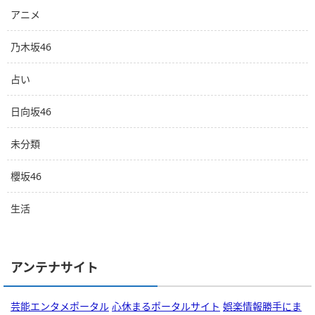
アニメ
乃木坂46
占い
日向坂46
未分類
櫻坂46
生活
アンテナサイト
芸能エンタメポータル
心休まるポータルサイト
娯楽情報勝手にま