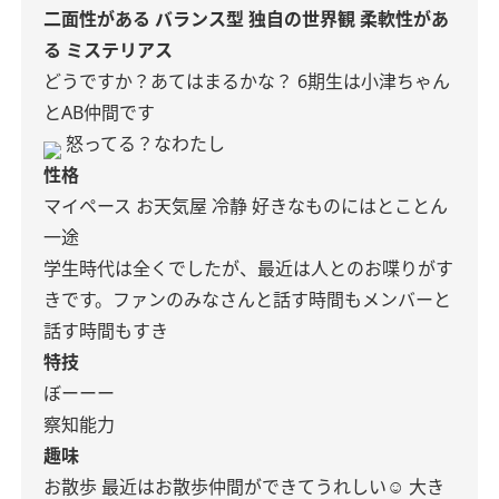
二面性がある
バランス型
独自の世界観
柔軟性があ
る
ミステリアス
どうですか？あてはまるかな？
6期生は小津ちゃん
とAB仲間です
怒ってる？なわたし
性格
マイペース
お天気屋
冷静
好きなものにはとことん
一途
学生時代は全くでしたが、最近は人とのお喋りがす
きです。ファンのみなさんと話す時間もメンバーと
話す時間もすき
特技
ぼーーー
察知能力
趣味
お散歩
最近はお散歩仲間ができてうれしい☺︎︎︎︎
大き