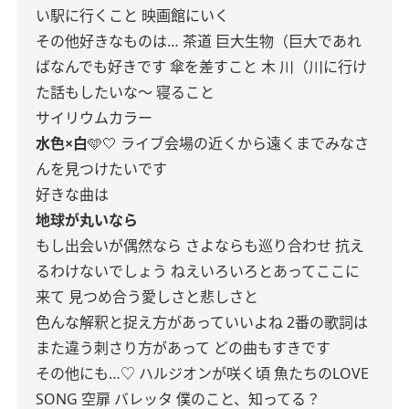
い駅に行くこと
映画館にいく
その他好きなものは…
茶道
巨大生物（巨大であれ
ばなんでも好きです
傘を差すこと
木
川（川に行け
た話もしたいな〜
寝ること
サイリウムカラー
水色×白
🩵🤍
ライブ会場の近くから遠くまでみなさ
んを見つけたいです
好きな曲は
地球が丸いなら
もし出会いが偶然なら
さよならも巡り合わせ
抗え
るわけないでしょう
ねえいろいろとあってここに
来て
見つめ合う愛しさと悲しさと
色んな解釈と捉え方があっていいよね
2番の歌詞は
また違う刺さり方があって
どの曲もすきです
その他にも…♡
ハルジオンが咲く頃
魚たちのLOVE
SONG
空扉
バレッタ
僕のこと、知ってる？