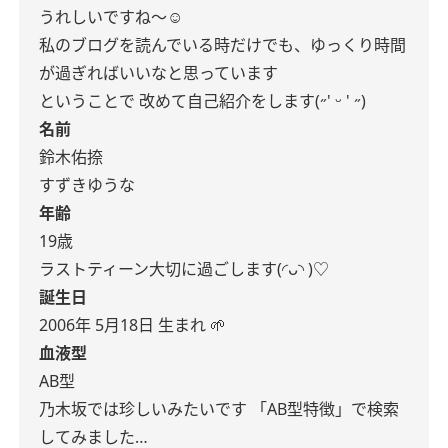
うれしいですね〜☺︎︎︎︎
私のブログを読んでいる時だけでも、ゆっくり時間
が過ぎればいいなと思っています
ということで
改めて自己紹介をします(˶' ᵕ ' ˶)
名前
鈴木佑捺
すずきゆうな
年齢
19歳
ラストティーン大切に過ごします(◜ᴗ◝ )♡
誕生日
2006年 5月18日 生まれ 🌱‬‪
血液型
AB型
乃木坂では珍しいみたいです
「AB型特徴」で検索
してみました…