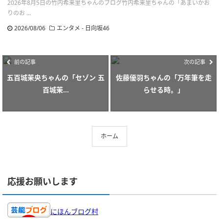
2026年8月5日の竹内希来里ちゃんのブログ竹内希来里ちゃんの「あまいかお
りのお ...
2026/08/06
エンタメ - 日向坂46
前の記事
次の記事
五百城茉央ちゃんの「セゾン 五
佐藤優羽ちゃんの「万年筆を走
百城茉...
らせる時。」
ホーム
応援お願いします
にほんブログ村