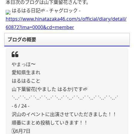
本日次のブログは山下葉留花さんです。
はるはる日記🌱 - チャグロック -
https://www.hinatazaka46.com/s/official/diary/detail/
60872?ima=0000&cd=member
ブログの概要
やまっほ〜
愛知県生まれ
はるはること
山下葉留花(やました はるか)です🌱
⋱⋰ ⋱⋰ ⋱⋰ ⋱⋰ ⋱⋰ ⋱⋰ ⋱⋰ ⋱⋰ ⋱⋰ ⋱⋰
- 6 / 24 -
沢山のイベントに出演させていただきました！！
順番にまとめ投稿していきます！！
🗓6月7日