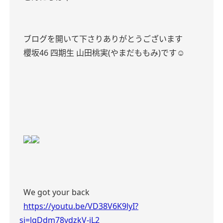
ブログを開いて下さりありがとうございます
櫻坂46 四期生 山田桃実(やまだももみ)です‪‪☺︎‬
We got your back
https://youtu.be/VD38V6K9lyI?
si=lgDdm78vdzkV-jL2