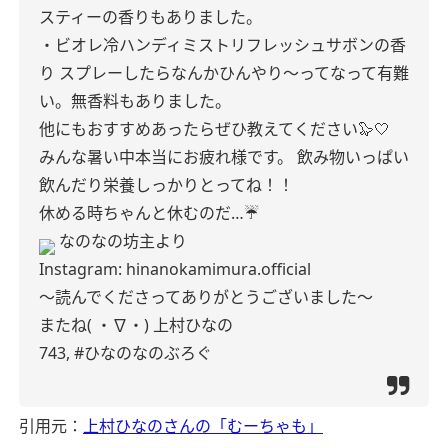
スティーの香りもありました。
・ビオレ冷ハンディミストリフレッシュサボンの香
り
スプレーしたらなんかひんやり〜ってなって有難
い。無香料もありました。
他にもおすすめあったらぜひ教えてください🦭🤍
みんな暑い中本当にお疲れ様です。
飲み物いっぱい
飲んだり栄養しっかりとってね！！
休める時ちゃんと休むのだ…☔️
なのなの坊主より
Instagram:
hinanokamimura.official
〜読んでくださってありがとうございました〜
またね( ・∇・)
上村ひなの
743,
#ひなのなのぶろぐ
引用元：
上村ひなのさんの「むーちゃも」