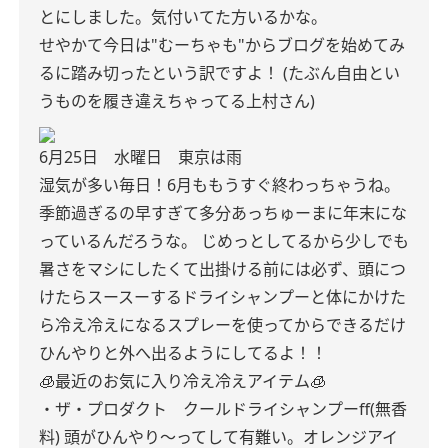
とにしました。気付いてた方いるかな。
せやかて今日は"むーちゃも"からブログを始めてみ
るに踏み切ったという訳ですよ！
(たぶん自由とい
うものを履き違えちゃってる上村さん)
6月25日 水曜日 東京は雨
湿気が多い毎日！6月ももうすぐ終わっちゃうね。
季節過ぎるの早すぎて多分あっちゅーまに年末にな
っているんだろうな。
じめっとしてるから少しでも
暑さをマシにしたくて出掛ける前には必ず、頭につ
けたらスースーするドライシャンプーと体にかけた
ら冷え冷えになるスプレーを使ってからできるだけ
ひんやりと外へ出るようにしてるよ！！
🧊最近のお気に入り冷え冷えアイテム🧊
・ザ・プロダクト クールドライシャンプーff(無香
料)
頭がひんやり〜ってして有難い。オレンジアイ